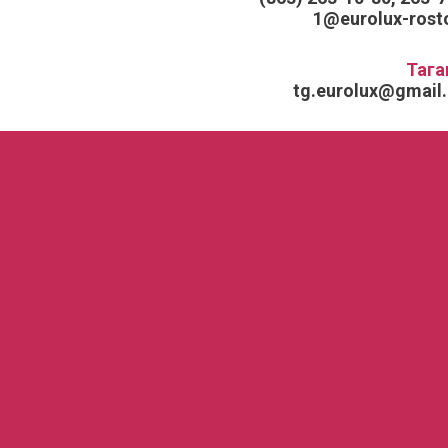
1@eurolux-rosto
Тага
tg.eurolux@gmail