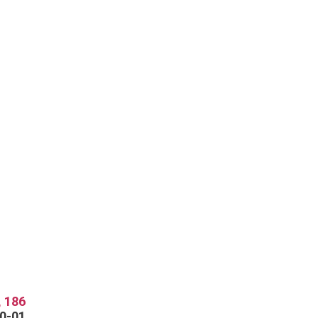
 186
70-01