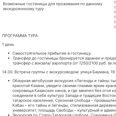
«
Возможные гостиницы для проживания по данному
экскурсионному туру
«
«
ПРОГРАММА ТУРА
1 день
Самостоятельное прибытие в гостиницу.
Трансфер до гостиницы бронируется заранее и предо
трансфер с вокзала/ аэропорта (от 1250/2100 руб. за 
14:30. Встреча группы с экскурсоводом: улица Баумана, 19
Обзорная автобусная экскурсия «Легенды и тайны ты
красотой Казани, увидите своими глазами яркие крас
сокровища Казанских ханов, и где закипел без огня 
соединили в себе культуру Запада и традиции Востока
татарское население, Суконная слобода – промышлен
Кабан – его тайны и легенды, стилизованная деревен
университет, площадь Свободы – культурный и админ
Экскурсия по Старо-Татарской слободе. Сокровища О