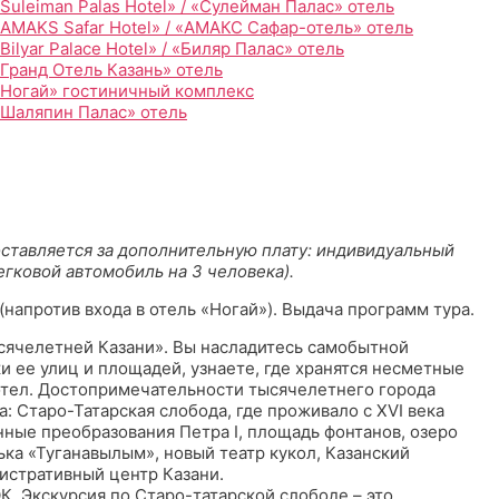
Suleiman Palas Hotel» / «Сулейман Палас» отель
«AMAKS Safar Hotel» / «АМАКС Сафар-отель» отель
Bilyar Palace Hotel» / «Биляр Палас» отель
Гранд Отель Казань» отель
«Ногай» гостиничный комплекс
«Шаляпин Палас» отель
ставляется за дополнительную плату: индивидуальный
легковой автомобиль на 3 человека).
 (напротив входа в отель «Ногай»). Выдача программ тура.
сячелетней Казани». Вы насладитесь самобытной
ки ее улиц и площадей, узнаете, где хранятся несметные
котел. Достопримечательности тысячелетнего города
: Старо-Татарская слобода, где проживало с XVI века
ные преобразования Петра I, площадь фонтанов, озеро
ька «Туганавылым», новый театр кукол, Казанский
истративный центр Казани.
К. Экскурсия по Старо-татарской слободе – это