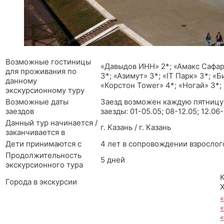
Возможные гостиницы
«Давыдов ИНН» 2*; «Амакс Сафар»
для проживания по
3*; «Азимут» 3*; «IT Парк» 3*; «
данному
«Корстон Tower» 4*; «Ногай» 3*;
экскурсионному туру
Возможные даты
Заезд возможен каждую пятницу 
заездов
заезды: 01-05.05; 08-12.05; 12.06-
Данный тур начинается /
г. Казань / г. Казань
заканчивается в
Дети принимаются с
4 лет в сопровождении взрослог
Продолжительность
5 дней
экскурсионного тура
Города в экскурсии
«
«
«