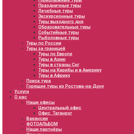
Горнолыжные туры
Праздничные туры
Лечебные туры
Экскурсионные туры
Туры выходного дня
Образовательные туры
Событийные туры
Рыболовные туры
Туры по России
Туры за границей
Туры по Европе
Туры в Азию
Туры в страны Снг
Туры на Карибы и в Америку
Туры в Африку
Поиск тура
Горящие туры из Ростова-на-Дону
Услуги
О нас
Наши офисы
Центральный офис
Офис. Таганрог
Вакансии
ФОТОАЛЬБОМ
Наши партнёры