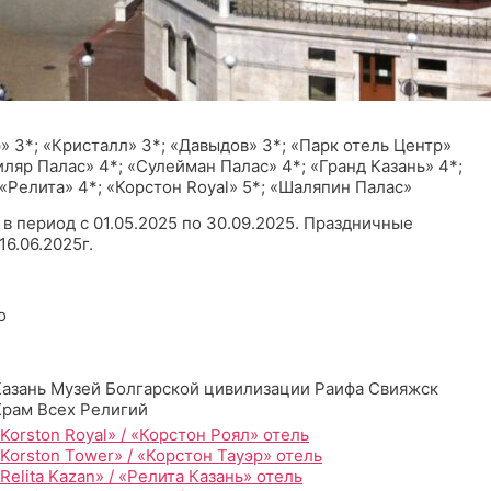
 3*; «Кристалл» 3*; «Давыдов» 3*; «Парк отель Центр»
Биляр Палас» 4*; «Сулейман Палас» 4*; «Гранд Казань» 4*;
 «Релита» 4*; «Корстон Royal» 5*; «Шаляпин Палас»
в период с 01.05.2025 по 30.09.2025. Праздничные
16.06.2025г.
о
Казань Музей Болгарской цивилизации Раифа Свияжск
Храм Всех Религий
Korston Royal» / «Корстон Роял» отель
Korston Tower» / «Корстон Тауэр» отель
Relita Kazan» / «Релита Казань» отель