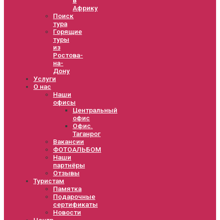
Африку
Поиск
тура
Горящие
туры
из
Ростова-
на-
Дону
Услуги
О нас
Наши
офисы
Центральный
офис
Офис.
Таганрог
Вакансии
ФОТОАЛЬБОМ
Наши
партнёры
Отзывы
Туристам
Памятка
Подарочные
сертификаты
Новости
Центр