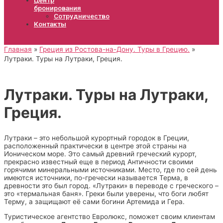
бронирования
Сотрудничество
Контакты
Главная
Греция из Ростова-на-Дону. Туры в Грецию.
Лутраки. Туры на Лутраки, Греция.
Лутраки. Туры на Лутраки,
Греция.
Лутраки – это небольшой курортный городок в Греции,
расположенный практически в центре этой страны на
Ионическом море. Это самый древний греческий курорт,
прекрасно известный еще в период Античности своими
горячими минеральными источниками. Место, где по сей день
имеются источники, по-гречески называется Терма, в
древности это был город. «Лутраки» в переводе с греческого –
это «термальная баня». Греки были уверены, что боги любят
Терму, а защищают её сами богини Артемида и Гера.
Туристическое агентство Евролюкс, поможет своим клиентам