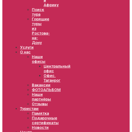
Африку
Поиск
тура
Горящие
туры
из
Ростова-
на-
Дону
Услуги
О нас
Наши
офисы
Центральный
офис
Офис.
Таганрог
Вакансии
ФОТОАЛЬБОМ
Наши
партнёры
Отзывы
Туристам
Памятка
Подарочные
сертификаты
Новости
Центр