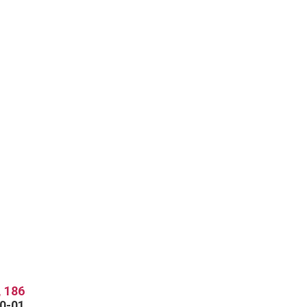
 186
70-01