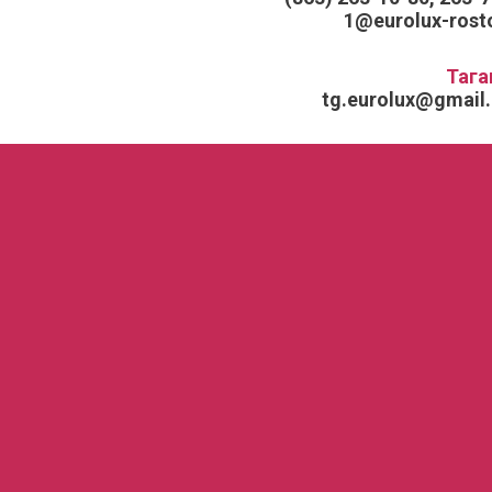
1@eurolux-rosto
Тага
tg.eurolux@gmail