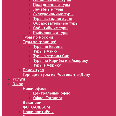
Горнолыжные туры
Праздничные туры
Лечебные туры
Экскурсионные туры
Туры выходного дня
Образовательные туры
Событийные туры
Рыболовные туры
Туры по России
Туры за границей
Туры по Европе
Туры в Азию
Туры в страны Снг
Туры на Карибы и в Америку
Туры в Африку
Поиск тура
Горящие туры из Ростова-на-Дону
Услуги
О нас
Наши офисы
Центральный офис
Офис. Таганрог
Вакансии
ФОТОАЛЬБОМ
Наши партнёры