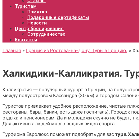
Отзывы
Туристам
Памятка
Подарочные сертификаты
Новости
Центр бронирования
Сотрудничество
Контакты
Главная
Греция из Ростова-на-Дону. Туры в Грецию.
Ха
Халкидики-Калликратия. Тур
Калликратия — популярный курорт в Греции, на полуостро
между полуостровом Кассандра (30 км) и городом Салоники
Туристов привлекает удобное расположение, чистые пляжи
рестораны, бары, банки, есть даже госпиталь). Городок 
отдыха и пенсионерам. Да и молодежи скучно не будет, т.к
Для активных людей много водных видов спорта.
Турфирма Евролюкс поможет подобрать для вас
тур в Хал