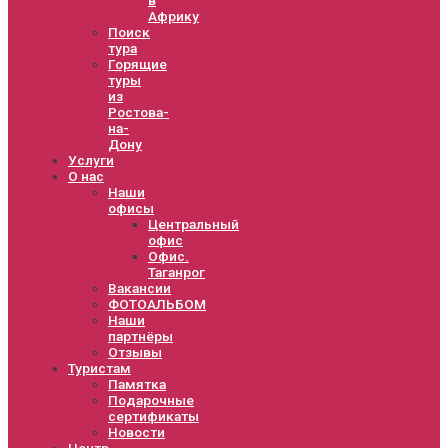
Африку
Поиск
тура
Горящие
туры
из
Ростова-
на-
Дону
Услуги
О нас
Наши
офисы
Центральный
офис
Офис.
Таганрог
Вакансии
ФОТОАЛЬБОМ
Наши
партнёры
Отзывы
Туристам
Памятка
Подарочные
сертификаты
Новости
Центр