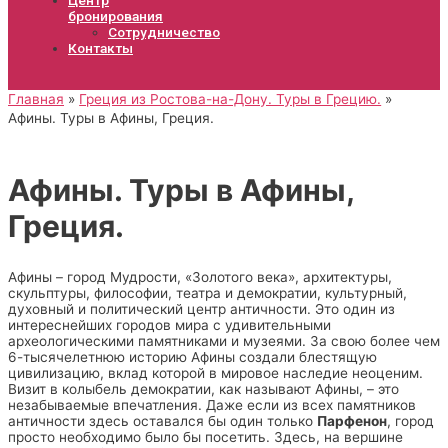
бронирования
Сотрудничество
Контакты
Главная
Греция из Ростова-на-Дону. Туры в Грецию.
Афины. Туры в Афины, Греция.
Афины. Туры в Афины,
Греция.
Афины – город Мудрости, «Золотого века», архитектуры,
скульптуры, философии, театра и демократии, культурный,
духовный и политический центр античности. Это один из
интереснейших городов мира с удивительными
археологическими памятниками и музеями. За свою более чем
6-тысячелетнюю историю Афины создали блестящую
цивилизацию, вклад которой в мировое наследие неоценим.
Визит в колыбель демократии, как называют Афины, – это
незабываемые впечатления. Даже если из всех памятников
античности здесь оставался бы один только
Парфенон
, город
просто необходимо было бы посетить. Здесь, на вершине