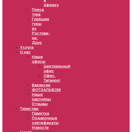
Африку
Поиск
тура
Горящие
туры
из
Ростова-
на-
Дону
Услуги
О нас
Наши
офисы
Центральный
офис
Офис.
Таганрог
Вакансии
ФОТОАЛЬБОМ
Наши
партнёры
Отзывы
Туристам
Памятка
Подарочные
сертификаты
Новости
Центр