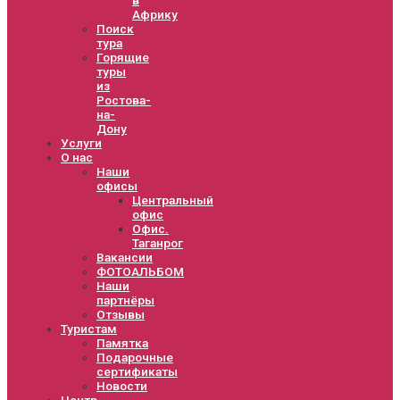
Африку
Поиск
тура
Горящие
туры
из
Ростова-
на-
Дону
Услуги
О нас
Наши
офисы
Центральный
офис
Офис.
Таганрог
Вакансии
ФОТОАЛЬБОМ
Наши
партнёры
Отзывы
Туристам
Памятка
Подарочные
сертификаты
Новости
Центр