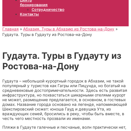
бронирования
Сотрудничество
Контакты
Главная
Абхазия. Туры в Абхазию из Ростова-на-Дону
Гудаута. Туры в Гудауту из Ростова-на-Дону
Гудаута. Туры в Гудауту из
Ростова-на-Дону
Гудаута – небольшой курортный городок в Абхазии, не такой
популярный у туристов как Гагры или Пицунда, но богатый на
средневековые достопримечательности. Здесь есть развитая
инфраструктура, но похвастаться шикарными отелями курорт
не может, размещение предлагается, в основном, в гостевых
домах. Название города основано на легенде, напоминающей
Шекспировский сюжет: юноша Гауд и девушка Ута, из
враждующих семей, бросились в реку, чтобы быть вместе, в
честь чего местность прозвали их именами.
Пляжи в Гудауте галечные и песчаные, волн практически нет,