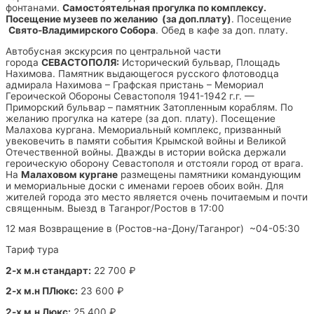
фонтанами.
Самостоятельная прогулка по комплексу.
Посещение музеев по желанию (за доп.плату)
. Посещение
Свято-Владимирского Собора
. Обед в кафе за доп. плату.
Автобусная экскурсия по центральной части
города
СЕВАСТОПОЛЯ:
Исторический бульвар, Площадь
Нахимова. Памятник выдающегося русского флотоводца
адмирала Нахимова – Графская пристань – Мемориал
Героической Обороны Севастополя 1941-1942 г.г. —
Приморский бульвар – памятник Затопленным кораблям. По
желанию прогулка на катере (за доп. плату). Посещение
Малахова кургана. Мемориальный комплекс, призванный
увековечить в памяти события Крымской войны и Великой
Отечественной войны. Дважды в истории войска держали
героическую оборону Севастополя и отстояли город от врага.
На
Малаховом кургане
размещены памятники командующим
и мемориальные доски с именами героев обоих войн. Для
жителей города это место является очень почитаемым и почти
священным. Выезд в Таганрог/Ростов в 17:00
12 мая Возвращение в (Ростов-на-Дону/Таганрог) ~04-05:30
Тариф тура
2-х м.н стандарт:
22 700 ₽
2-х м.н ПЛюкс:
23 600 ₽
2-х м.н Люкс:
25 400 ₽