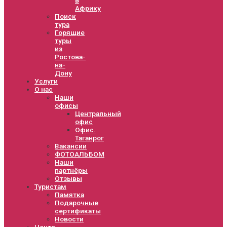
Африку
Поиск
тура
Горящие
туры
из
Ростова-
на-
Дону
Услуги
О нас
Наши
офисы
Центральный
офис
Офис.
Таганрог
Вакансии
ФОТОАЛЬБОМ
Наши
партнёры
Отзывы
Туристам
Памятка
Подарочные
сертификаты
Новости
Центр