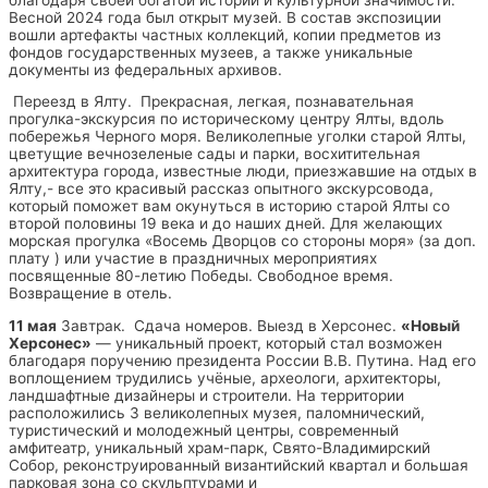
Весной 2024 года был открыт музей. В состав экспозиции
вошли артефакты частных коллекций, копии предметов из
фондов государственных музеев, а также уникальные
документы из федеральных архивов.
Переезд в Ялту. Прекрасная, легкая, познавательная
прогулка-экскурсия по историческому центру Ялты, вдоль
побережья Черного моря. Великолепные уголки старой Ялты,
цветущие вечнозеленые сады и парки, восхитительная
архитектура города, известные люди, приезжавшие на отдых в
Ялту,- все это красивый рассказ опытного экскурсовода,
который поможет вам окунуться в историю старой Ялты со
второй половины 19 века и до наших дней. Для желающих
морская прогулка «Восемь Дворцов со стороны моря» (за доп.
плату ) или участие в праздничных мероприятиях
посвященные 80-летию Победы. Свободное время.
Возвращение в отель.
11 мая
Завтрак. Сдача номеров. Выезд в Херсонес.
«Новый
Херсонес»
— уникальный проект, который стал возможен
благодаря поручению президента России В.В. Путина. Над его
воплощением трудились учёные, археологи, архитекторы,
ландшафтные дизайнеры и строители. На территории
расположились 3 великолепных музея, паломнический,
туристический и молодежный центры, современный
амфитеатр, уникальный храм-парк, Свято-Владимирский
Собор, реконструированный византийский квартал и большая
парковая зона со скульптурами и