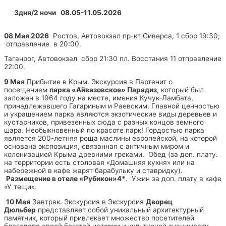
3дня/2 ночи 08.05-11.05.2026
08 Мая 2026
Ростов, Автовокзал пр-кт Сиверса, 1 сбор 19:30;
отправление в 20:00.
Таганрог, Автовокзал сбор 21:30 пл. Восстания 11 отправление
22:00.
9 Мая
Прибытие в Крым. Экскурсия в Партенит с
посещением
парка «Айвазовское» Парадиз
, который был
заложен в 1964 году на месте, имения Кучук-Ламбата,
принадлежавшего Гагариным и Раевским. Главной ценностью
и украшением парка являются экзотические виды деревьев и
кустарников, привезенных сюда с разных концов земного
шара. Необыкновенный по красоте парк! Гордостью парка
является 200-летняя роща маслины европейской, на которой
основана экспозиция, связанная с античным миром и
колонизацией Крыма древними греками. Обед (за доп. плату.
на территории есть столовая «Домашняя кухня» или на
набережной в кафе жарят барабульку и ставридку).
Размещение в отеле «Рубикон»4*
. Ужин за доп. плату в кафе
«У тещи».
10 Мая
Завтрак. Экскурсия в Экскурсия
Дворец
Дюльбер
представляет собой уникальный архитектурный
памятник, который привлекает множество посетителей
благодаря своей богатой истории и культурной значимости.