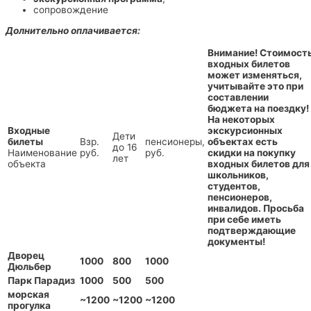
сопровождение
Долнительно оплачивается:
Внимание!
Стоимост
входных билетов
может изменяться,
учитывайте это при
составлении
бюджета на поездку!
На некоторых
Входные
экскурсионных
Дети
билеты
Взр.
пенсионеры,
объектах есть
до 16
Наименование
руб.
руб.
скидки на покупку
лет
объекта
входных билетов для
школьников,
студентов,
пенсионеров,
инвалидов. Просьба
при себе иметь
подтверждающие
документы!
Дворец
1000
800
1000
Дюльбер
Парк Парадиз
1000
500
500
морская
~1200
~1200
~1200
прогулка