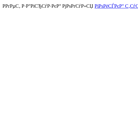
РРґРµС‚ Р·Р°РіСЂСѓР·РєР° РјРѕРґСѓР»СЏ
РїРѕРёСЃРєР° С‚Сѓ